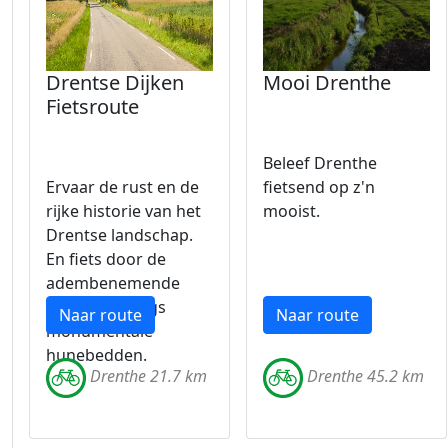
Drentse Dijken
Mooi Drenthe
Fietsroute
Beleef Drenthe
Ervaar de rust en de
fietsend op z'n
rijke historie van het
mooist.
Drentse landschap.
En fiets door de
adembenemende
natuur en langs
Naar route
Naar route
monumentale
hunebedden.
Drenthe 21.7 km
Drenthe 45.2 km