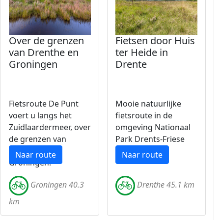
Over de grenzen
Fietsen door Huis
van Drenthe en
ter Heide in
Groningen
Drente
Fietsroute De Punt
Mooie natuurlijke
voert u langs het
fietsroute in de
Zuidlaardermeer, over
omgeving Nationaal
de grenzen van
Park Drents-Friese
Drenthe en
Wold.
Naar route
Naar route
Groningen.
Groningen 40.3
Drenthe 45.1 km
km