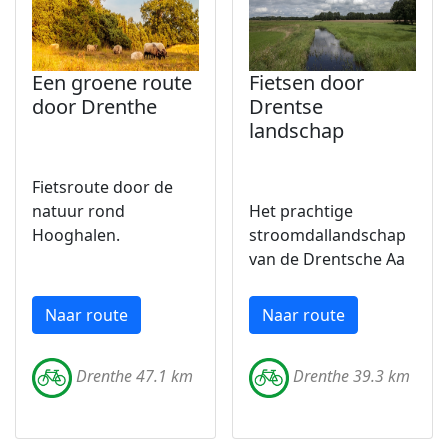
Een groene route
Fietsen door
door Drenthe
Drentse
landschap
Fietsroute door de
natuur rond
Het prachtige
Hooghalen.
stroomdallandschap
van de Drentsche Aa
Naar route
Naar route
Drenthe 47.1 km
Drenthe 39.3 km