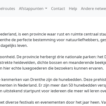
elroutes
Afstappunten
Contact
Help
Andere netwe
erland, is een provincie waar rust en ruimte centraal staan.
renthe de perfecte bestemming voor natuurliefhebbers, ge
dagelijks leven.
oonheid. De provincie herbergt drie nationale parken: het 
strekte heidevelden, dichte bossen en meanderende beekjes
zijn hier echte luxegoederen die bezoekers kunnen ervaren.
e kenmerken van Drenthe zijn de hunebedden. Deze prehis
menten in Nederland. Er zijn meer dan 50 hunebedden versp
 uitstekend startpunt voor iedereen die meer wil leren ove
met diverse festivals en evenementen door het jaar heen. V