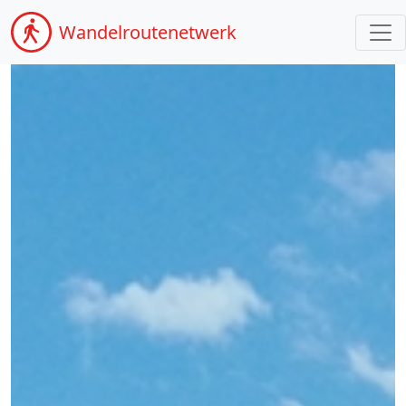
Wandel
routenetwerk