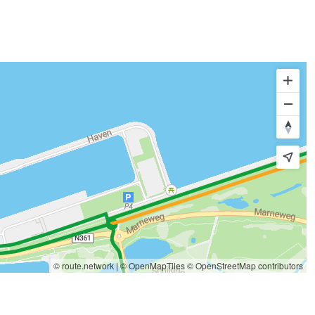
© route.network
|
© OpenMapTiles
© OpenStreetMap contributors