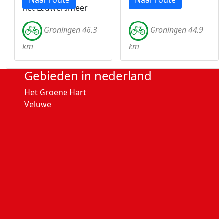
Naar route
Naar route
het Lauwersmeer
Groningen 46.3
Groningen 44.9
km
km
Gebieden in nederland
Het Groene Hart
Veluwe