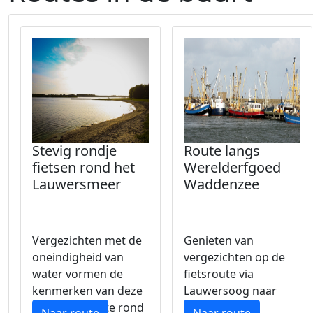
Stevig rondje
Route langs
fietsen rond het
Werelderfgoed
Lauwersmeer
Waddenzee
Vergezichten met de
Genieten van
oneindigheid van
vergezichten op de
water vormen de
fietsroute via
kenmerken van deze
Lauwersoog naar
prachtige route rond
Friesland.