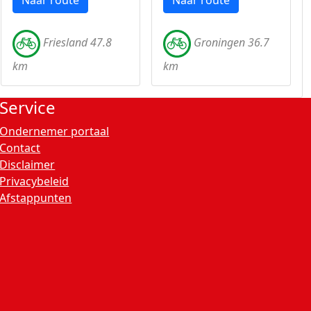
Naar route
Naar route
Friesland 47.8
Groningen 36.7
km
km
Service
Ondernemer portaal
Contact
Disclaimer
Privacybeleid
Afstappunten