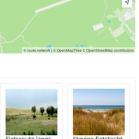
© route.network
|
© OpenMapTiles
© OpenStreetMap contributors
Fietsroute langs
Stevige fietstocht