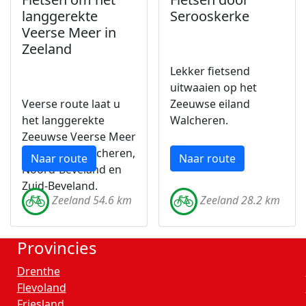
langgerekte
Serooskerke
Veerse Meer in
Zeeland
Lekker fietsend
uitwaaien op het
Veerse route laat u
Zeeuwse eiland
het langgerekte
Walcheren.
Zeeuwse Veerse Meer
zien vanaf Walcheren,
Naar route
Naar route
Noord-Beveland en
Zuid-Beveland.
Zeeland 54.6 km
Zeeland 28.2 km
Provincies
Drenthe
Flevoland
Friesland