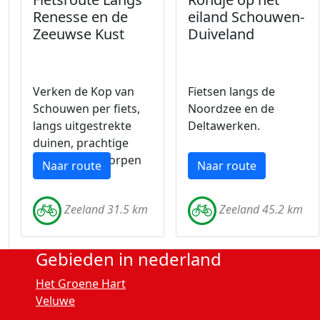
Renesse en de
eiland Schouwen-
Zeeuwse Kust
Duiveland
Verken de Kop van
Fietsen langs de
Schouwen per fiets,
Noordzee en de
langs uitgestrekte
Deltawerken.
duinen, prachtige
stranden en dorpen
Naar route
Naar route
Zeeland 31.5 km
Zeeland 45.2 km
Gebieden in nederland
Het Groene Hart
Veluwe