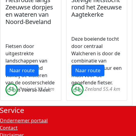
Zeeuwse dorpjes
rond het Zeeuwse
en wateren van
Aagtekerke
Noord-Beveland
Deze boeiende tocht
Fietsen door
door centraal
uitgestrekte
Walcheren is door de
landschappen van
combinatie van
Noord-Beveland
natuur en cultuur een
Naar route
Naar route
vlakbij de wateren
must voor de
van de oosterschelde
geoefende fietser.
Zeeland 35.1 km
Zeeland 55.4 km
en het Veerse Meer.
Service
Ondernemer portaal
Contact
Disclaimer