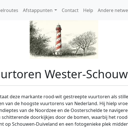
elroutes
Afstappunten
Contact
Help
Andere netwe
urtoren Wester-Schou
at deze markante rood-wit gestreepte vuurtoren als still
en van de hoogste vuurtorens van Nederland. Hij hielp vroeg
ndieptes van de Noordzee en de Oosterschelde te navigere
schitterende doorkijkjes door de bomen, waarbij het rood-w
unt op Schouwen-Duiveland en een fotogenieke plek midden i