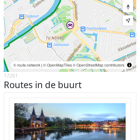
© route.network
|
© OpenMapTiles
© OpenStreetMap contributors
17261
Routes in de buurt