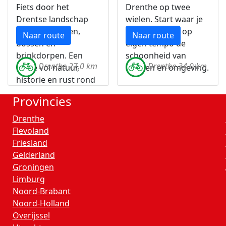
Fiets door het
Drenthe op twee
Drentse landschap
wielen. Start waar je
vol hunebedden,
wilt en ontdek op
Naar route
Naar route
bossen en
eigen tempo de
brinkdorpen. Een
schoonheid van
Drenthe 27.0 km
Drenthe 34.0 km
route vol natuur,
Emmen en omgeving.
historie en rust rond
Emmen en de
Provincies
Hondsrug.
Drenthe
Flevoland
Friesland
Gelderland
Groningen
Limburg
Noord-Brabant
Noord-Holland
Overijssel