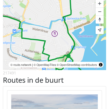
© route.network
|
© OpenMapTiles
© OpenStreetMap contributors
217491
Routes in de buurt