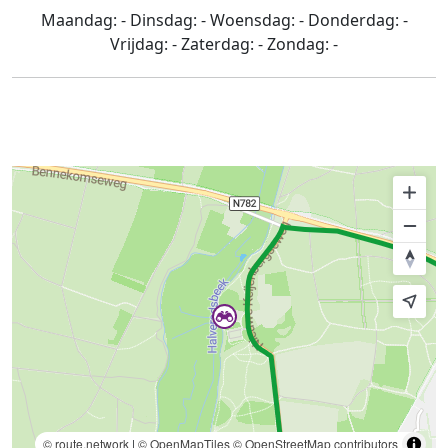
Maandag:
-
Dinsdag:
-
Woensdag:
-
Donderdag:
-
Vrijdag:
-
Zaterdag:
-
Zondag:
-
© route.network
|
© OpenMapTiles
© OpenStreetMap contributors