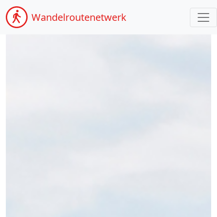
Wandel
routenetwerk