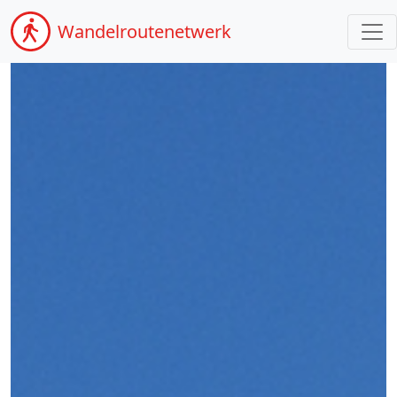
Wandel
routenetwerk