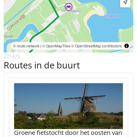
© route.network
|
© OpenMapTiles
© OpenStreetMap contributors
221425
Routes in de buurt
Groene fietstocht door het oosten van