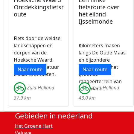
Ontdekkingsfietsr
fietsroute over
oute
het eiland
IJsselmonde
Fiets door de weidse
landschappen en
Kilometers maken
dorpen van de
langs De Oude Maas
Hoeksche Waard,
en bijzondere
waar rust en natuur
plekken zoals het
Naar route
Naar route
elkaar ontmoeten.
grootste
rangeerterrein van
Zuid-Holland
Zuid-Holland
Nederland.
37.9 km
43.0 km
Gebieden in nederland
Het Groene Hart
Veluwe