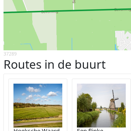
37289
Routes in de buurt
Hoeksche Waard
Een flinke