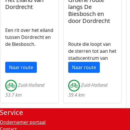
Dordrecht
langs De
Biesbosch en
door Dordrecht
Een rit over het eiland
tussen Dordrecht en
de Biesbosch.
Route die loopt van
de sterren tot aan het
stadscentrum van
Dordrecht.
Naar route
Naar route
Zuid-Holland
Zuid-Holland
33.7 km
39.4 km
Service
Ondernemer portaal
Contact