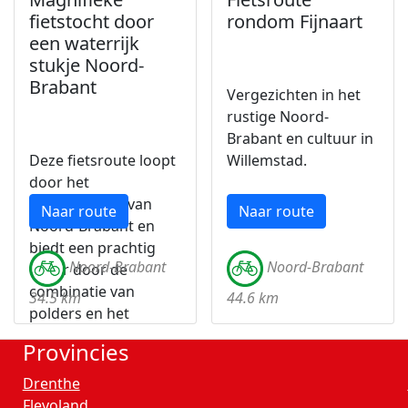
fietstocht door
rondom Fijnaart
een waterrijk
stukje Noord-
Brabant
Vergezichten in het
rustige Noord-
Brabant en cultuur in
Deze fietsroute loopt
Willemstad.
door het
Noordwesten van
Naar route
Naar route
Noord-Brabant en
biedt een prachtig
Noord-Brabant
Noord-Brabant
decor door de
combinatie van
34.5 km
44.6 km
polders en het
Hollands Diep.
Provincies
Drenthe
Flevoland