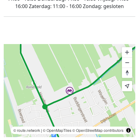
16:00
Zaterdag:
11:00 - 16:00
Zondag:
gesloten
© route.network
|
© OpenMapTiles
© OpenStreetMap contributors