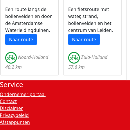
Een route langs de
Een fietsroute met
bollenvelden en door
water, strand,
de Amsterdamse
bollenvelden en het
Waterleidingduinen.
centrum van Leiden.
Naar route
Naar route
Noord-Holland
Zuid-Holland
40.2 km
57.6 km
Service
Ondernemer portaal
Contact
Disclaimer
Privacybeleid
Afstappunten