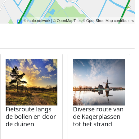
© route.network
|
© OpenMapTiles
© OpenStreetMap contributors
Fietsroute langs
Diverse route van
de bollen en door
de Kagerplassen
de duinen
tot het strand