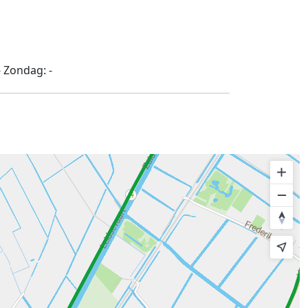
-
Zondag:
-