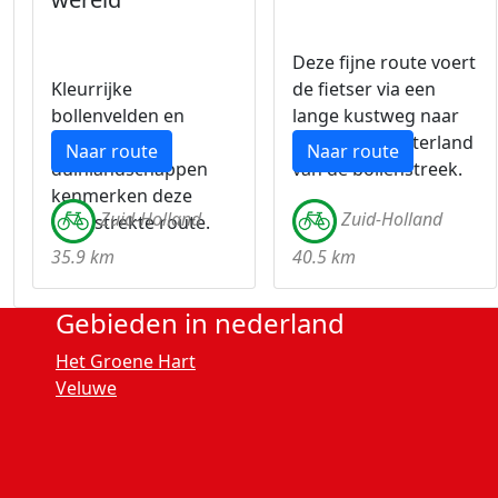
Deze fijne route voert
Kleurrijke
de fietser via een
bollenvelden en
lange kustweg naar
mooie
het mooie achterland
Naar route
Naar route
duinlandschappen
van de bollenstreek.
kenmerken deze
Zuid-Holland
Zuid-Holland
uitgestrekte route.
35.9 km
40.5 km
Gebieden in nederland
Het Groene Hart
Veluwe