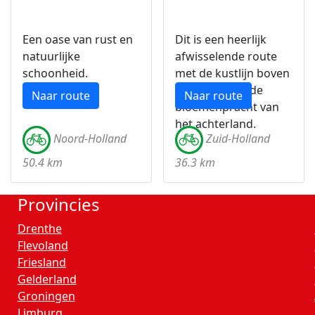
Een oase van rust en
Dit is een heerlijk
natuurlijke
afwisselende route
schoonheid.
met de kustlijn boven
Noordwijk en de
Naar route
Naar route
bloemenpracht van
het achterland.
Noord-Holland
Zuid-Holland
50.4 km
36.3 km
Provincies
Drenthe
Flevoland
Friesland
Gelderland
Groningen
Limburg