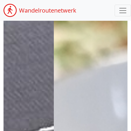
Wandel
routenetwerk