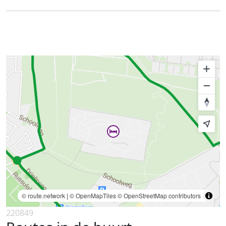
© route.network
|
© OpenMapTiles
© OpenStreetMap contributors
220849