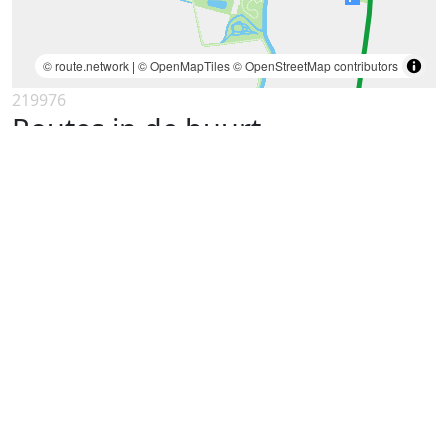
© route.network
|
© OpenMapTiles
© OpenStreetMap contributors
219976
Routes in de buurt
Fietstocht langs het noorden van
Groningen en de Waddenzee