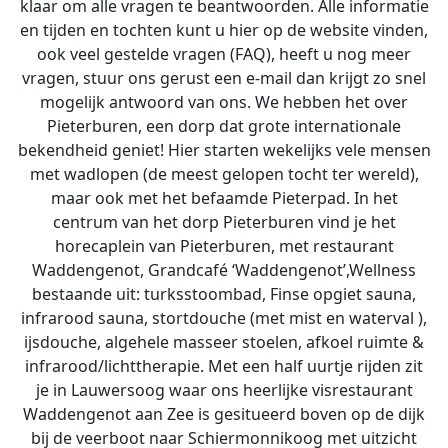
klaar om alle vragen te beantwoorden. Alle informatie
en tijden en tochten kunt u hier op de website vinden,
ook veel gestelde vragen (FAQ), heeft u nog meer
vragen, stuur ons gerust een e-mail dan krijgt zo snel
mogelijk antwoord van ons. We hebben het over
Pieterburen, een dorp dat grote internationale
bekendheid geniet! Hier starten wekelijks vele mensen
met wadlopen (de meest gelopen tocht ter wereld),
maar ook met het befaamde Pieterpad. In het
centrum van het dorp Pieterburen vind je het
horecaplein van Pieterburen, met restaurant
Waddengenot, Grandcafé ‘Waddengenot’,Wellness
bestaande uit: turksstoombad, Finse opgiet sauna,
infrarood sauna, stortdouche (met mist en waterval ),
ijsdouche, algehele masseer stoelen, afkoel ruimte &
infrarood/lichttherapie. Met een half uurtje rijden zit
je in Lauwersoog waar ons heerlijke visrestaurant
Waddengenot aan Zee is gesitueerd boven op de dijk
bij de veerboot naar Schiermonnikoog met uitzicht