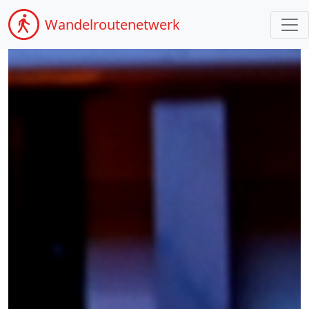
Wandel
routenetwerk