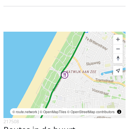
© route.network
|
© OpenMapTiles
© OpenStreetMap contributors
217508