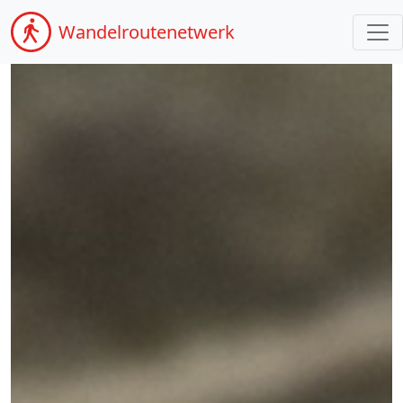
Wandel
routenetwerk