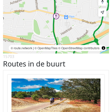
© route.network
|
© OpenMapTiles
© OpenStreetMap contributors
15703
Routes in de buurt