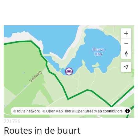
© route.network
|
© OpenMapTiles
© OpenStreetMap contributors
221736
Routes in de buurt