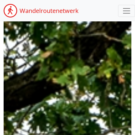
Wandel
routenetwerk