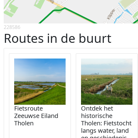
228586
Routes in de buurt
Fietsroute
Ontdek het
Zeeuwse Eiland
historische
Tholen
Tholen: Fietstocht
langs water, land
en geschiedenis