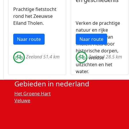
Prachtige fietstocht
rond het Zeeuwse
Eiland Tholen.
Verken de prachtige
natuur en rijke
geschiedenis van
Naar route
Naar route
Tholen. Fiets door
historische dorpen,
Zeeland 51.4 km
Zeeland 28.5 km
langs weidse
uitzichten en het
water.
Gebieden in nederland
Het Groene Hart
Veluwe