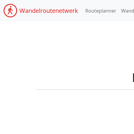
Wandel
routenetwerk
Routeplanner
Wand