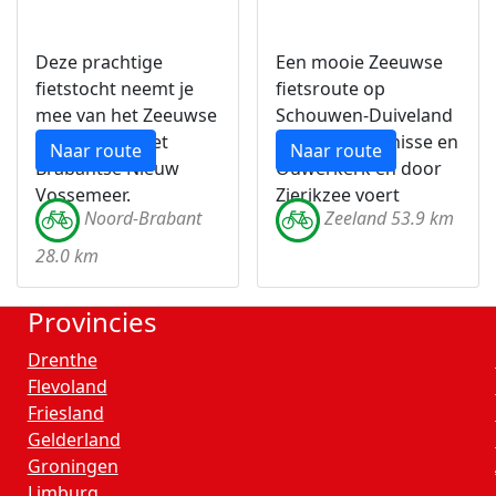
Deze prachtige
Een mooie Zeeuwse
fietstocht neemt je
fietsroute op
mee van het Zeeuwse
Schouwen-Duiveland
Tholen naar het
die langs Bruinisse en
Naar route
Naar route
Brabantse Nieuw
Ouwerkerk en door
Vossemeer.
Zierikzee voert
Noord-Brabant
Zeeland 53.9 km
28.0 km
Provincies
Drenthe
Flevoland
Friesland
Gelderland
Groningen
Limburg