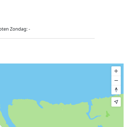
oten
Zondag:
-