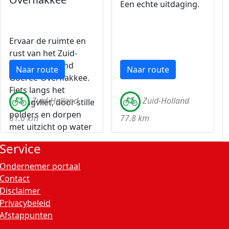
Een echte uitdaging.
Ervaar de ruimte en
rust van het Zuid-
Hollandse eiland
Naar route
Naar route
Goeree-Overflakkee.
Fiets langs het
Zuid-Holland
Zuid-Holland
Haringvliet, door stille
polders en dorpen
51.6 km
77.8 km
met uitzicht op water
en land.
Service
Ondernemer portaal
Contact
Disclaimer
Privacybeleid
Afstappunten