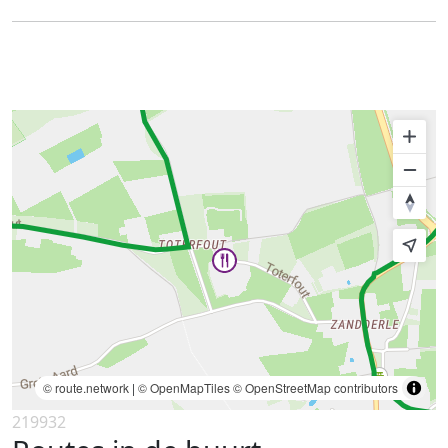
© route.network
|
© OpenMapTiles
© OpenStreetMap contributors
219932