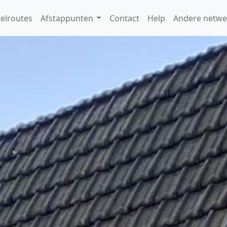
elroutes
Afstappunten
Contact
Help
Andere netwe