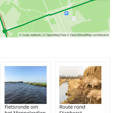
© route.network
|
© OpenMapTiles
© OpenStreetMap contributors
Fietsronde om
Route rond
het Meppelerdiep
Staphorst