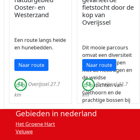
Ooster- en
fietstocht door de
Westerzand
kop van
Overijssel
Een route langs heide
en hunebedden.
Dit mooie parcours
omvat een diversiteit
aan landschappen
Naar route
Naar route
met de rietkragen en
de weidse
Overijssel 27.7
Overijssel 43.7
vergezichten van
Giethoorn en de
km
km
prachtige bossen bij
Havelte.
Gebieden in nederland
Het Groene Hart
Veluwe