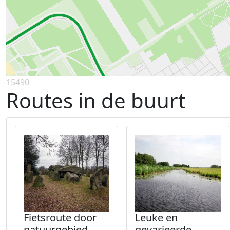
15490
Routes in de buurt
Fietsroute door
Leuke en
natuurgebied
gevarieerde