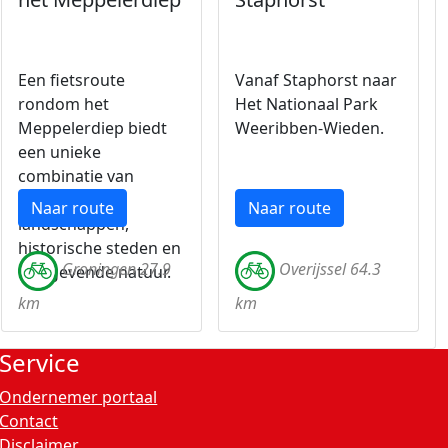
Een fietsroute
Vanaf Staphorst naar
rondom het
Het Nationaal Park
Meppelerdiep biedt
Weeribben-Wieden.
een unieke
combinatie van
waterrijke
Naar route
Naar route
landschappen,
historische steden en
Groningen 27.9
Overijssel 64.3
rustgevende natuur.
km
km
Service
Ondernemer portaal
Contact
Disclaimer