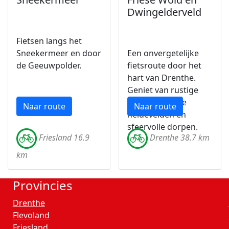
Dwingelderveld
Fietsen langs het
Sneekermeer en door
Een onvergetelijke
de Geeuwpolder.
fietsroute door het
hart van Drenthe.
Geniet van rustige
bossen, weidse
Naar route
Naar route
heidevelden en
sfeervolle dorpen.
Friesland 16.9
Drenthe 38.7 km
km
Provincies
Drenthe
Flevoland
Friesland