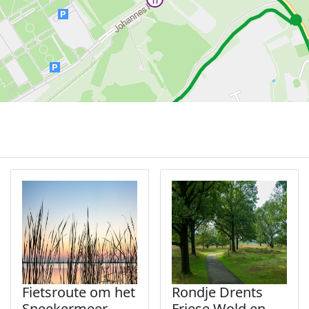
Fietsroute om het
Rondje Drents
Sneekermeer
Friese Wold en