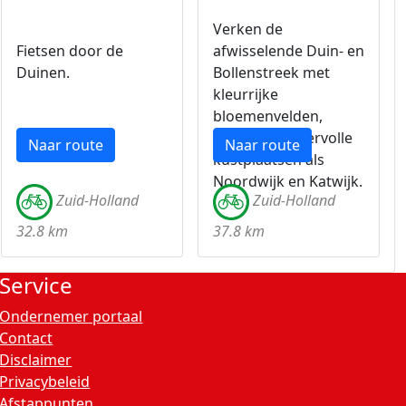
Verken de
Fietsen door de
afwisselende Duin- en
Duinen.
Bollenstreek met
kleurrijke
bloemenvelden,
duinen en sfeervolle
Naar route
Naar route
kustplaatsen als
Noordwijk en Katwijk.
Zuid-Holland
Zuid-Holland
32.8 km
37.8 km
Service
Ondernemer portaal
Contact
Disclaimer
Privacybeleid
Afstappunten