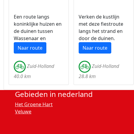
Een route langs
Verken de kustlijn
koninklijke huizen en
met deze fiestroute
de duinen tussen
langs het strand en
Wassenaar en
door de duinen.
Katwijk.
Naar route
Naar route
Zuid-Holland
Zuid-Holland
40.0 km
28.8 km
Gebieden in nederland
Het Groene Hart
Veluwe