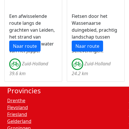
Een afwisselende
Fietsen door het
route langs de
Wassenaarse
grachten van Leiden,
duingebied, prachtig
het strand van
landschap tussen
Katwijk en het water
Katwijk en
Naar route
Naar route
van het Joppe.
Scheveningen.
Zuid-Holland
Zuid-Holland
39.6 km
24.2 km
Provincies
Drenthe
Flevoland
Friesland
Gelderland
Groningen