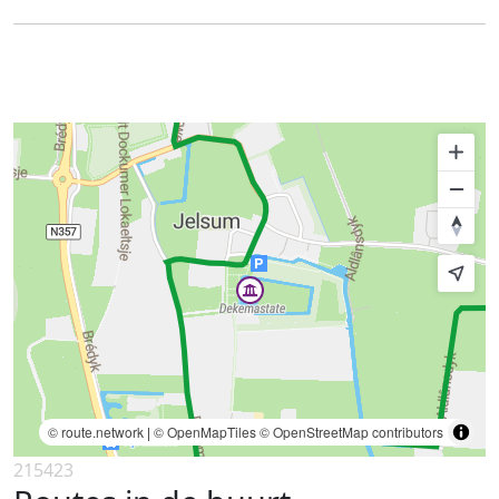
© route.network
|
© OpenMapTiles
© OpenStreetMap contributors
215423