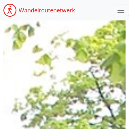
Wandel
routenetwerk