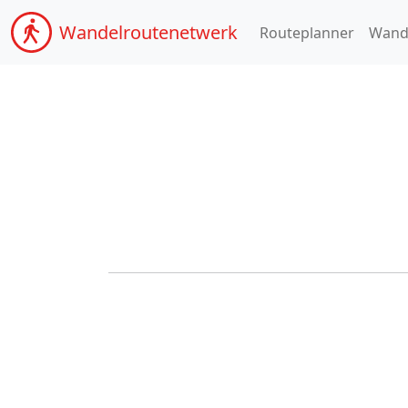
Wandel
routenetwerk
Routeplanner
Wand