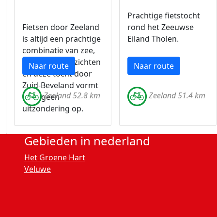
Prachtige fietstocht
Fietsen door Zeeland
rond het Zeeuwse
is altijd een prachtige
Eiland Tholen.
combinatie van zee,
wind en vergezichten
Naar route
Naar route
en deze tocht door
Zuid-Beveland vormt
Zeeland 52.8 km
Zeeland 51.4 km
daar geen
uitzondering op.
Gebieden in nederland
Het Groene Hart
Veluwe