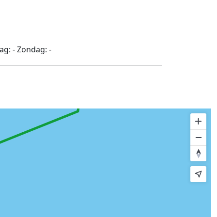
dag:
-
Zondag:
-