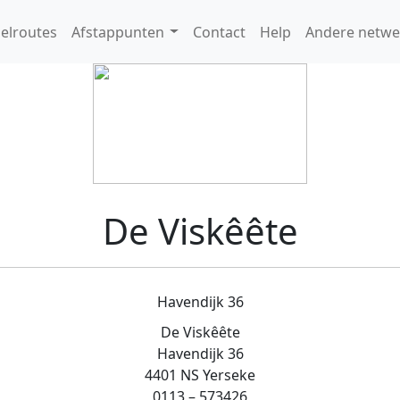
elroutes
Afstappunten
Contact
Help
Andere netwe
De Viskêête
Havendijk 36
De Viskêête
Havendijk 36
4401 NS Yerseke
0113 – 573426