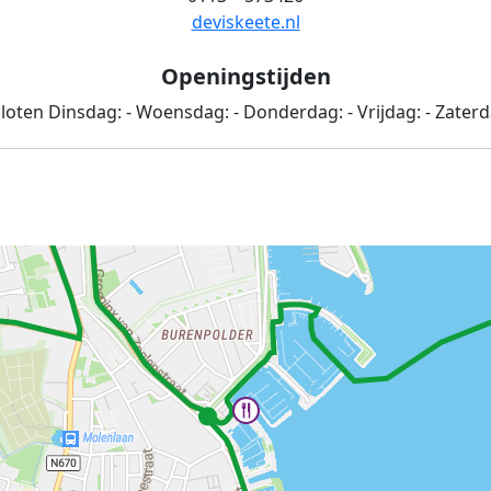
deviskeete.nl
Openingstijden
loten
Dinsdag:
-
Woensdag:
-
Donderdag:
-
Vrijdag:
-
Zater