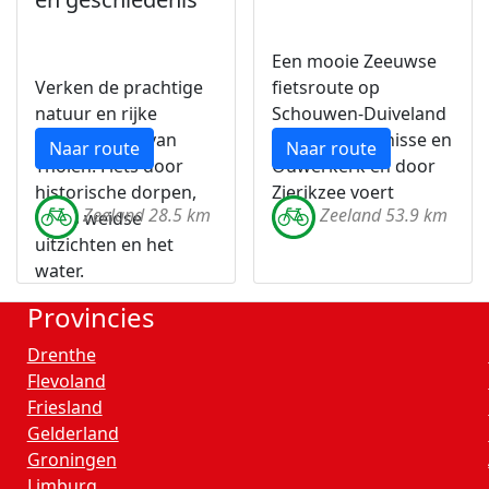
Een mooie Zeeuwse
Verken de prachtige
fietsroute op
natuur en rijke
Schouwen-Duiveland
geschiedenis van
die langs Bruinisse en
Naar route
Naar route
Tholen. Fiets door
Ouwerkerk en door
historische dorpen,
Zierikzee voert
Zeeland 28.5 km
Zeeland 53.9 km
langs weidse
uitzichten en het
water.
Provincies
Drenthe
Flevoland
Friesland
Gelderland
Groningen
Limburg