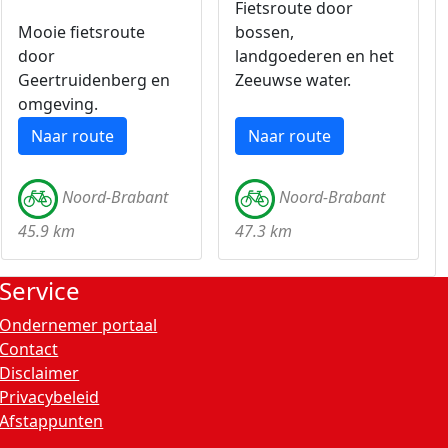
Fietsroute door
Mooie fietsroute
bossen,
door
landgoederen en het
Geertruidenberg en
Zeeuwse water.
omgeving.
Naar route
Naar route
Noord-Brabant
Noord-Brabant
45.9 km
47.3 km
Service
Ondernemer portaal
Contact
Disclaimer
Privacybeleid
Afstappunten