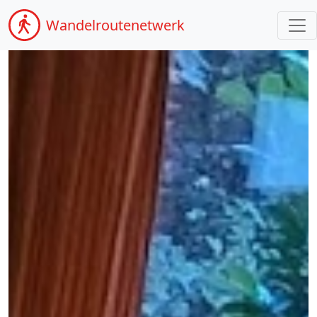
Wandel
routenetwerk