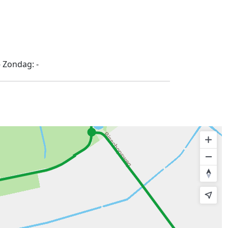
-
Zondag:
-