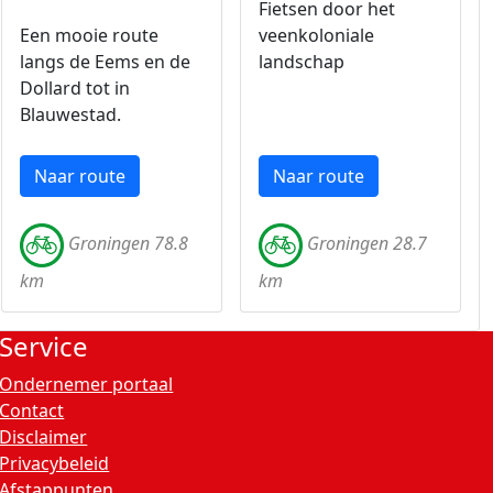
Fietsen door het
Een mooie route
veenkoloniale
langs de Eems en de
landschap
Dollard tot in
Blauwestad.
Naar route
Naar route
Groningen 78.8
Groningen 28.7
km
km
Service
Ondernemer portaal
Contact
Disclaimer
Privacybeleid
Afstappunten