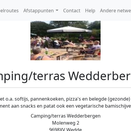
elroutes
Afstappunten
Contact
Help
Andere netwe
ping/terras Wedderbe
t o.a. softijs, pannenkoeken, pizza's en belegde (gezonde) 
iment aan snacks en patat ook een vegetarische bamischijven
Camping/terras Wedderbergen
Molenweg 2
9698XV Wedde