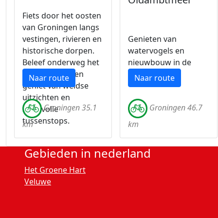
Fiets door het oosten
van Groningen langs
vestingen, rivieren en
Genieten van
historische dorpen.
watervogels en
Beleef onderweg het
nieuwbouw in de
rijke verleden en
Blauwe stad.
Naar route
Naar route
geniet van weidse
uitzichten en
Groningen 35.1
Groningen 46.7
sfeervolle
tussenstops.
km
km
Gebieden in nederland
Het Groene Hart
Veluwe