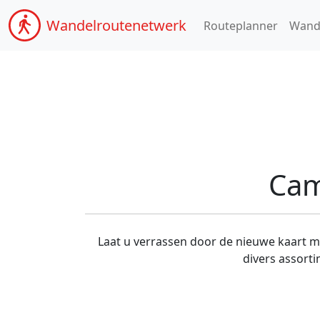
Wandel
routenetwerk
Routeplanner
Wand
Cam
Laat u verrassen door de nieuwe kaart me
divers assort