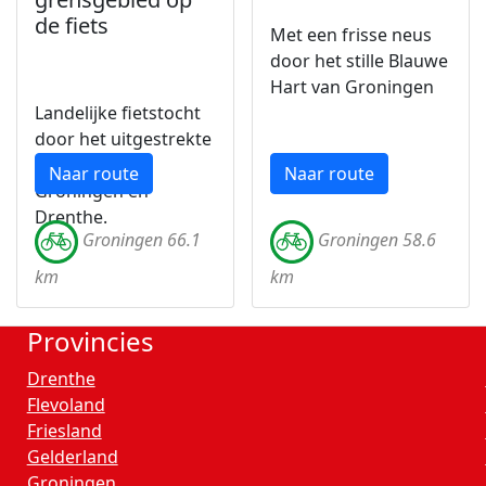
de fiets
Met een frisse neus
door het stille Blauwe
Hart van Groningen
Landelijke fietstocht
door het uitgestrekte
landschap van
Naar route
Naar route
Groningen en
Drenthe.
Groningen 66.1
Groningen 58.6
km
km
Provincies
Drenthe
Flevoland
Friesland
Gelderland
Groningen