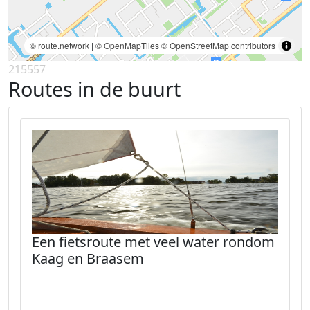
© route.network
|
© OpenMapTiles
© OpenStreetMap contributors
215557
Routes in de buurt
Een fietsroute met veel water rondom
Kaag en Braasem