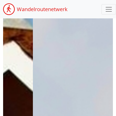
Wandel
routenetwerk