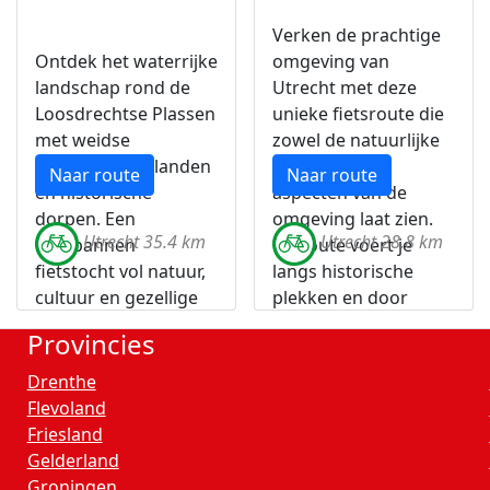
Verken de prachtige
Ontdek het waterrijke
omgeving van
landschap rond de
Utrecht met deze
Loosdrechtse Plassen
unieke fietsroute die
met weidse
zowel de natuurlijke
uitzichten, rietlanden
als stedelijke
Naar route
Naar route
en historische
aspecten van de
dorpen. Een
omgeving laat zien.
Utrecht 35.4 km
Utrecht 28.8 km
ontspannen
De route voert je
fietstocht vol natuur,
langs historische
cultuur en gezellige
plekken en door
tussenstops.
groene parken,
Provincies
waardoor het de
perfecte combinatie
Drenthe
biedt voor wie de
Flevoland
diversiteit van de
Friesland
regio wil ervaren.
Gelderland
Groningen