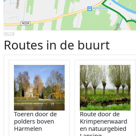
9628
Routes in de buurt
Toeren door de
Route door de
polders boven
Krimpenerwaard
Harmelen
en natuurgebied
Lansing