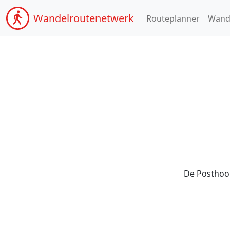
Wandel
routenetwerk
Routeplanner
Wand
De Posthoor