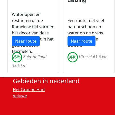
Waterlopen en
restanten uit de
Een route met veel
Romeinse tijd vormen
natuurschoon en
het decor van deze
water op de grens
open fietstocht in het
Zuid-Holland en
Naar route
Naar route
gebied boven
Utrecht.
Harmelen.
Zuid-Holland
Utrecht 61.6 km
35.5 km
Gebieden in nederland
Het Groene Hart
Veluwe