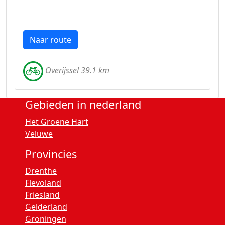
Naar route
Overijssel 39.1 km
Gebieden in nederland
Het Groene Hart
Veluwe
Provincies
Drenthe
Flevoland
Friesland
Gelderland
Groningen