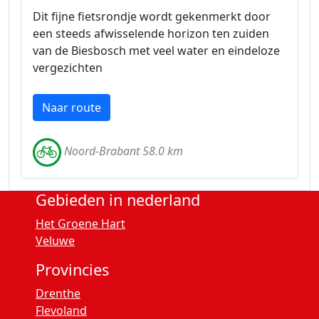
Dit fijne fietsrondje wordt gekenmerkt door
een steeds afwisselende horizon ten zuiden
van de Biesbosch met veel water en eindeloze
vergezichten
Naar route
Noord-Brabant 58.0 km
Gebieden in nederland
Het Groene Hart
Veluwe
Provincies
Drenthe
Flevoland