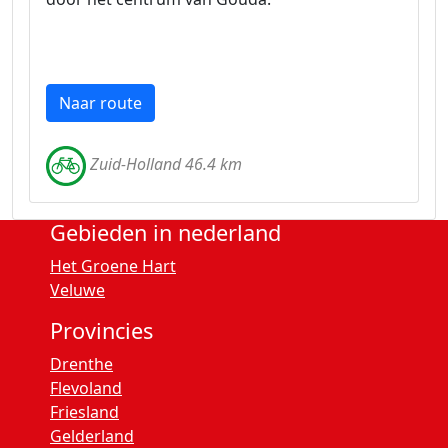
Naar route
Zuid-Holland 46.4 km
Gebieden in nederland
Het Groene Hart
Veluwe
Provincies
Drenthe
Flevoland
Friesland
Gelderland