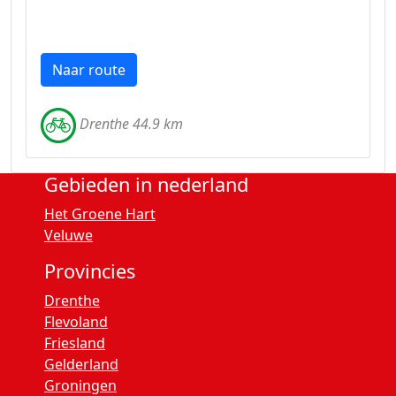
Naar route
Drenthe 44.9 km
Gebieden in nederland
Het Groene Hart
Veluwe
Provincies
Drenthe
Flevoland
Friesland
Gelderland
Groningen