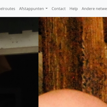
elroutes
Afstappunten
Contact
Help
Andere netwe