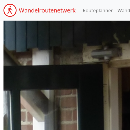
Wandel
routenetwerk
Routeplanner
Wand