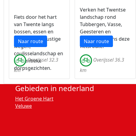
Verken het Twentse
Fiets door het hart
landschap rond
van Twente langs
Tubbergen, Vasse,
bossen, essen en
Geesteren en
boerderijen. Rustige
Albergen tijdens deze
Naar route
Naar route
wegen,
fietsroute.
coulisselandschap en
Overijssel 32.3
Overijssel 36.3
authentieke
dorpsgezichten.
km
km
Gebieden in nederland
Het Groene Hart
Veluwe