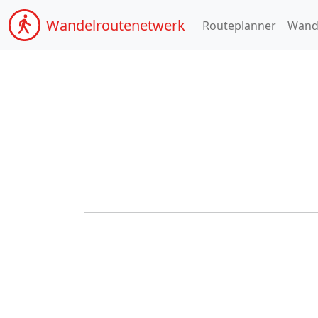
Wandel
routenetwerk
Routeplanner
Wand