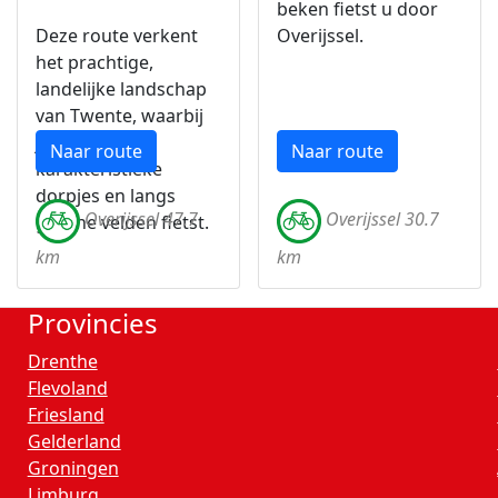
beken fietst u door
Deze route verkent
Overijssel.
het prachtige,
landelijke landschap
van Twente, waarbij
je door
Naar route
Naar route
karakteristieke
dorpjes en langs
Overijssel 47.7
Overijssel 30.7
groene velden fietst.
km
km
Provincies
Drenthe
Flevoland
Friesland
Gelderland
Groningen
Limburg