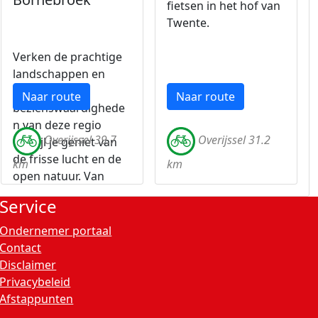
fietsen in het hof van
Twente.
Verken de prachtige
landschappen en
historische
Naar route
Naar route
bezienswaardighede
n van deze regio
Overijssel 39.7
Overijssel 31.2
terwijl je geniet van
de frisse lucht en de
km
km
open natuur. Van
dorpjes tot culturele
Service
hotspots, elke
kilometer biedt
Ondernemer portaal
nieuwe ontdekkingen
Contact
en onvergetelijke
Disclaimer
uitzichten.
Privacybeleid
Afstappunten