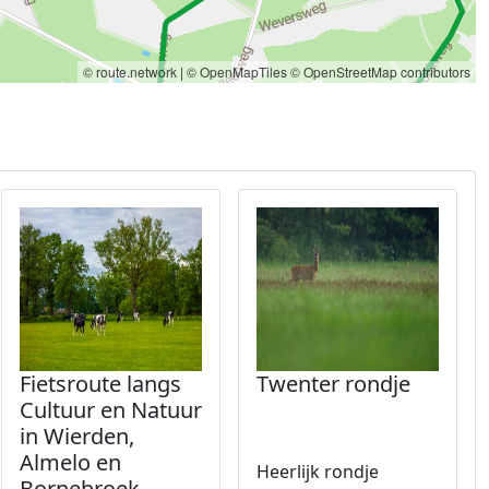
© route.network
|
© OpenMapTiles
© OpenStreetMap contributors
Fietsroute langs
Twenter rondje
Cultuur en Natuur
in Wierden,
Almelo en
Heerlijk rondje
Bornebroek