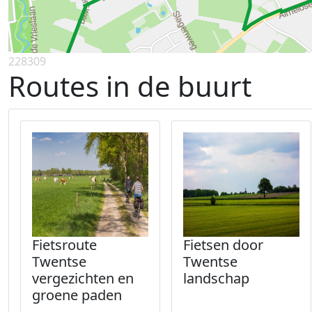
228309
Routes in de buurt
Fietsroute
Fietsen door
Twentse
Twentse
vergezichten en
landschap
groene paden