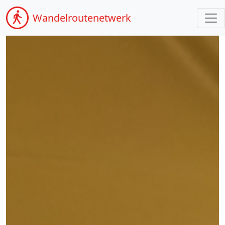
Wandel
routenetwerk