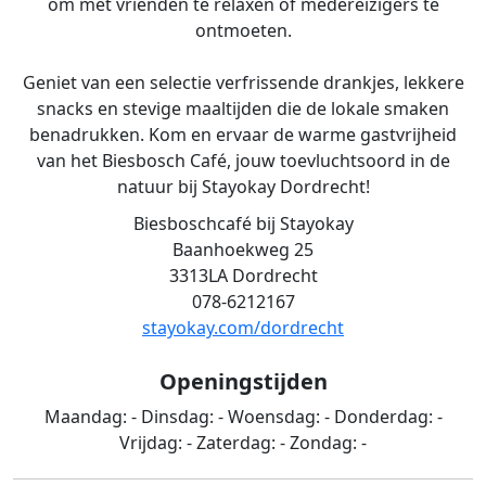
om met vrienden te relaxen of mede­reizigers te
ontmoeten.
Geniet van een selectie verfrissende drankjes, lekkere
snacks en stevige maaltijden die de lokale smaken
benadrukken. Kom en ervaar de warme gastvrijheid
van het Biesbosch Café, jouw toevluchts­oord in de
natuur bij Stayokay Dordrecht!
Biesboschcafé bij Stayokay
Baanhoekweg 25
3313LA Dordrecht
078-6212167
stayokay.com/dordrecht
Openingstijden
Maandag:
-
Dinsdag:
-
Woensdag:
-
Donderdag:
-
Vrijdag:
-
Zaterdag:
-
Zondag:
-