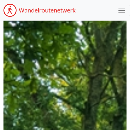
Wandel
routenetwerk